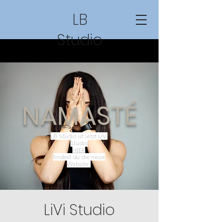
LB
Studio
NAMASTÉ
LB Studio ist jetzt LiVi
Studio
HIER
findest du die neue
Website!
LiVi Studio