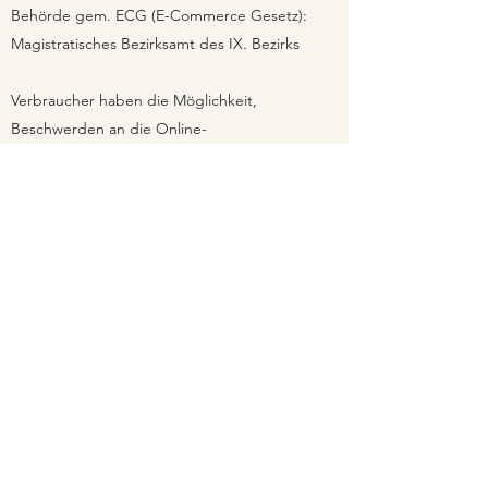
Behörde gem. ECG (E-Commerce Gesetz):
Magistratisches Bezirksamt des IX. Bezirks
Verbraucher haben die Möglichkeit,
Beschwerden an die Online-
Streitbeilegungsplattform der EU zu richten:
http://ec.europa.eu/odr
. Sie können allfällige
Beschwerde auch an die oben angegebene E-
Mail-Adresse richten.
LISA BUCHEGGER YOGA
yoga@lisabuchegger.com
0699 1991 1912
RECHTLICHES
INFO
Datenschutzerklärung
Kontakt