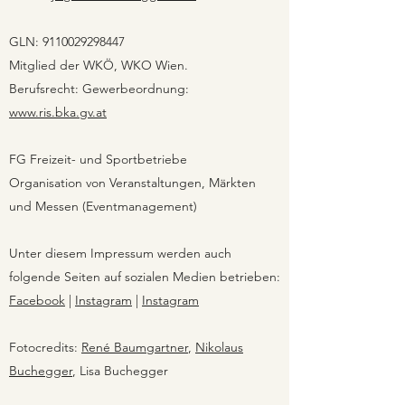
GLN:
9110029298447
Mitglied der WKÖ, WKO Wien.
Berufsrecht: Gewerbeordnung:
www.ris.bka.gv.at
FG Freizeit- und Sportbetriebe
Organisation von Veranstaltungen, Märkten
und Messen (Eventmanagement)
Unter diesem Impressum werden auch
folgende Seiten auf sozialen Medien betrieben:
Facebook
|
Instagram
|
Instagram
Fotocredits:
René Baumgartner
,
Nikolaus
Buchegger
, Lisa Buchegger